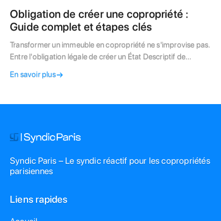
Obligation de créer une copropriété :
Guide complet et étapes clés
Transformer un immeuble en copropriété ne s'improvise pas.
Entre l'obligation légale de créer un État Descriptif de
Division (EDD), la réalisation du Diagnostic Technique Global
En savoir plus
(DTG) et la rédaction du règlement de copropriété, le
parcours est complexe. Ce guide expert détaille les 5 étapes
indispensables pour réussir votre mise en copropriété à Paris
tout en respectant le nouveau PLU Bioclimatique. Découvrez
les coûts réels des experts (géomètre, notaire, syndic) et
évitez les pièges juridiques de la division immobilière.
Syndic Paris – Le syndic réactif pour les copropriétés
parisiennes
Liens rapides