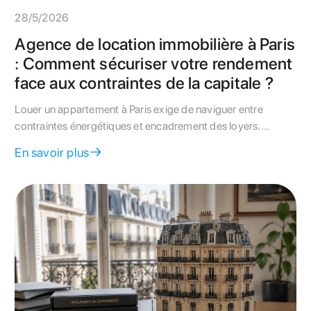
28/5/2026
Agence de location immobilière à Paris
: Comment sécuriser votre rendement
face aux contraintes de la capitale ?
Louer un appartement à Paris exige de naviguer entre
contraintes énergétiques et encadrement des loyers.
Découvrez pourquoi une double expertise syndic et gestion
En savoir plus
locative change la donne pour votre rendement.