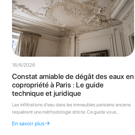
16/6/2026
Constat amiable de dégât des eaux en
copropriété à Paris : Le guide
technique et juridique
Les infiltrations d’eau dans les immeubles parisiens anciens
requièrent une méthodologie stricte. Ce guide vous
explique comment remplir le constat amiable et activer les
En savoir plus
garanties de l'assurance sous la convention IRSI.