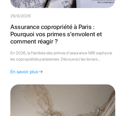
29/6/2026
Assurance copropriété à Paris :
Pourquoi vos primes s'envolent et
comment réagir ?
En 2026, la flambée des primes d'assurance MRI asphyxie
les copropriétés parisiennes. Découvrez les leviers
techniques et juridiques pour renégocier vos contrats et
En savoir plus
protéger votre budget.