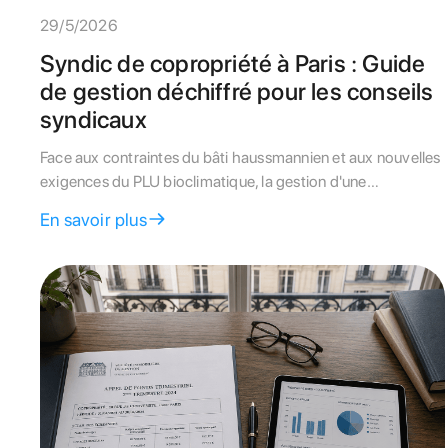
29/5/2026
Syndic de copropriété à Paris : Guide
de gestion déchiffré pour les conseils
syndicaux
Face aux contraintes du bâti haussmannien et aux nouvelles
exigences du PLU bioclimatique, la gestion d'une
copropriété à Paris requiert une expertise pointue. Ce guide
En savoir plus
livre les clés aux conseils syndicaux pour auditer leur
gestionnaire et optimiser leurs travaux.