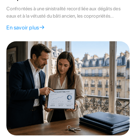
Confrontées à une sinistralité record liée aux dégâts des
eaux et à la vétusté du bâti ancien, les copropriétés
parisiennes subissent une hausse de leurs primes
En savoir plus
d'assurance. Ce guide technique livre la méthode pour
auditer votre contrat de responsabilité civile.