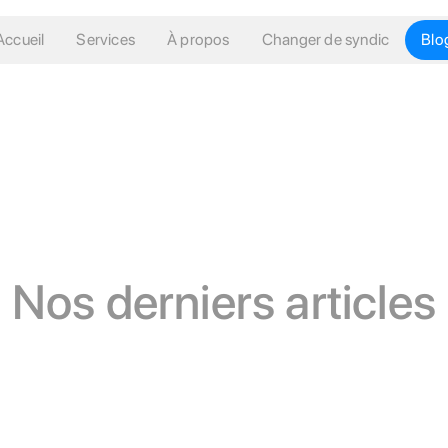
Accueil
Services
À propos
Changer de syndic
Blo
Nos derniers articles
Réglementation et droit de
Gestion & réduction
Rénovat
la copropriété
des charges
énergéti