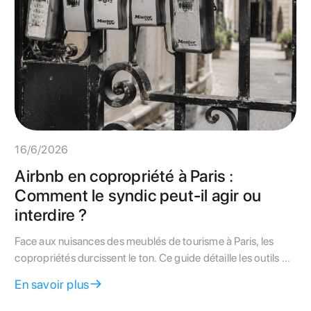
16/6/2026
Airbnb en copropriété à Paris :
Comment le syndic peut-il agir ou
interdire ?
Face aux nuisances des meublés de tourisme à Paris, les
copropriétés durcissent le ton. Ce guide détaille les outils du
syndic pour réglementer ou interdire les locations de courte
En savoir plus
durée.