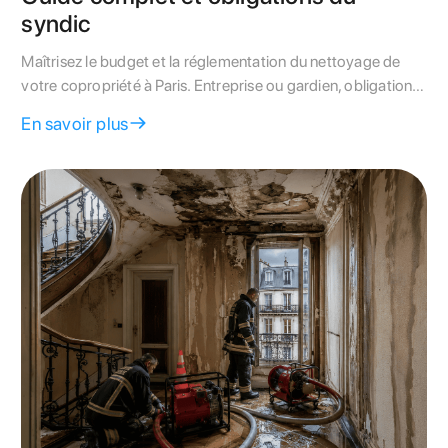
syndic
Maîtrisez le budget et la réglementation du nettoyage de
votre copropriété à Paris. Entreprise ou gardien, obligations
de la Loi de 1965 et spécificités haussmanniennes :
En savoir plus
découvrez notre guide d'expert.