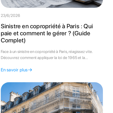
23/6/2026
Sinistre en copropriété à Paris : Qui
paie et comment le gérer ? (Guide
Complet)
Face à un sinistre en copropriété à Paris, réagissez vite.
Découvrez comment appliquer la loi de 1965 et la
convention IRSI pour faire prendre en charge les dégâts
En savoir plus
sans faux pas.