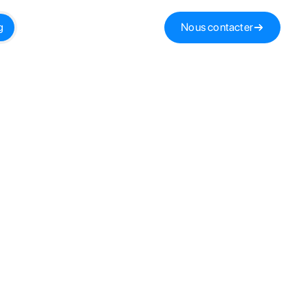
g
Nous contacter
ion
Syndic de
Changer de
Gestion de
que
copropriété
syndic
copropriété