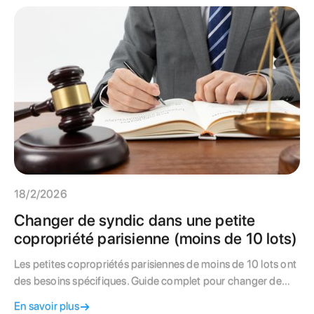
toujours considérée comme une partie commune ? Cet
article expert décrypte la frontière entre travaux privatifs et
charges de copropriété. Apprenez à identifier les causes
(vétusté, surcharge ou travaux illégaux) et découvrez la
marche à suivre pour sécuriser votre bâti tout en protégeant
vos intérêts financiers. Un must-read pour tout propriétaire
de parquet "qui penche" à Paris.
18/2/2026
Changer de syndic dans une petite
copropriété parisienne (moins de 10 lots)
Les petites copropriétés parisiennes de moins de 10 lots ont
des besoins spécifiques. Guide complet pour changer de
syndic efficacement : procédure, syndic bénévole vs
En savoir plus