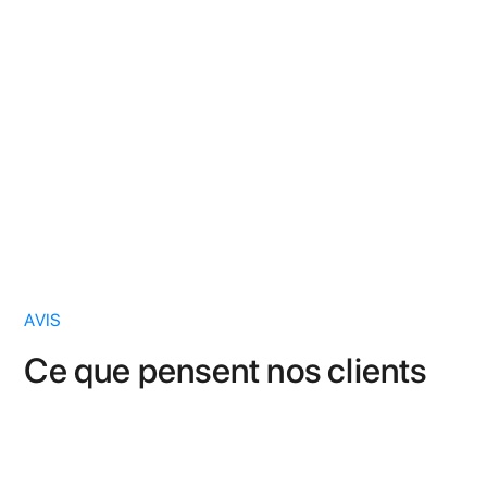
Proximité garantie
Ge
Un interlocuteur dédié, disponible
Acc
rapidement, pour chaque copropriété.
clé
AVIS
Ce que pensent nos clients