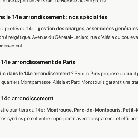
te une expertise couvrant l’ensemble de ces profils.
s le 14e arrondissement : nos spécialités
ropriétés du 14e :
gestion des charges
,
assemblées générale
on énergétique. Avenue du Général-Leclerc, rue d’Alésia ou boule
ondissement.
 14e arrondissement de Paris
ic dans le 14e arrondissement
? Syndic Paris propose un audit 
 quartiers Montparnasse, Alésia et Parc Montsouris garantit une tran
e 14e arrondissement
uatre quartiers du 14e :
Montrouge
,
Parc-de-Montsouris
,
Petit
 nos syndics gèrent votre copropriété avec transparence et efficacit