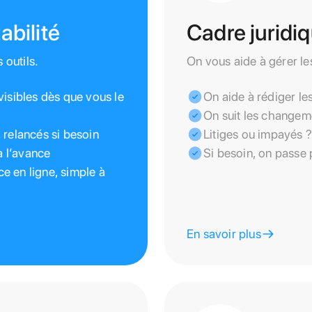
abilité
Cadre juridi
 outils.
On vous aide à gérer le
visibles dès que vous le
On aide à rédiger le
On suit les changeme
 relancés si besoin
Litiges ou impayés 
à l’avance
Si besoin, on passe 
e en ligne, simple à
En savoir plus