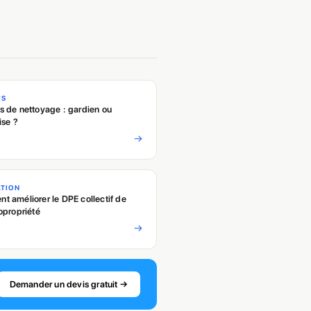
ES
 de nettoyage : gardien ou
ise ?
→
ATION
 améliorer le DPE collectif de
opropriété
→
Demander un devis gratuit →