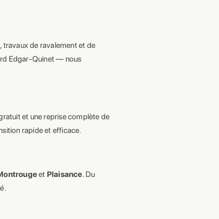
s
, travaux de ravalement et de
vard Edgar-Quinet — nous
gratuit et une reprise complète de
sition rapide et efficace.
-Montrouge
et
Plaisance
. Du
é.