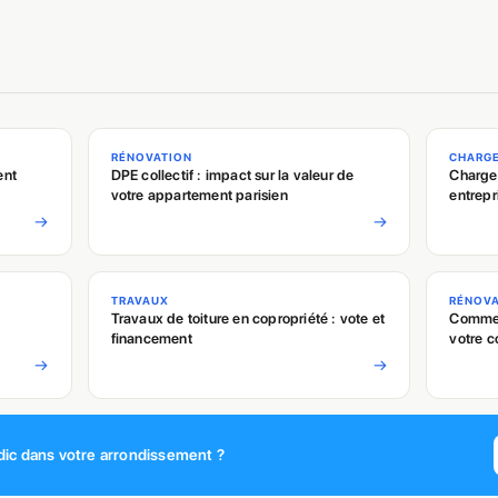
RÉNOVATION
CHARG
ent
DPE collectif : impact sur la valeur de
Charges
votre appartement parisien
entrepr
→
→
TRAVAUX
RÉNOV
Travaux de toiture en copropriété : vote et
Comment
financement
votre c
→
→
ic dans votre arrondissement ?