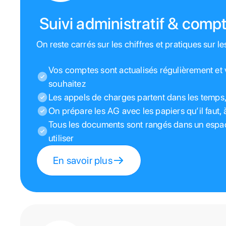
Suivi administratif & compt
On reste carrés sur les chiffres et pratiques sur les
Vos comptes sont actualisés régulièrement et 
souhaitez
Les appels de charges partent dans les temps,
On prépare les AG avec les papiers qu’il faut, 
Tous les documents sont rangés dans un espac
utiliser
En savoir plus