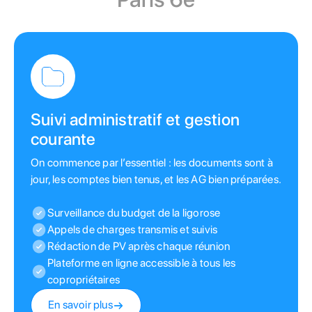
Suivi administratif et gestion
courante
On commence par l’essentiel : les documents sont à
jour, les comptes bien tenus, et les AG bien préparées.
Surveillance du budget de la ligorose
Appels de charges transmis et suivis
Rédaction de PV après chaque réunion
Plateforme en ligne accessible à tous les
copropriétaires
En savoir plus