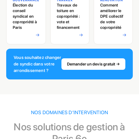
GOUVERNANCE
TRAVAUX
RÉNOVATION
Élection du
Travaux de
Comment
conseil
toiture en
améliorer le
syndical en
copropriété :
DPE collectif
copropriété à
vote et
de votre
Paris
financement
copropriété
→
→
→
Vous souhaitez changer
de syndic dans votre
Demander un devis gratuit →
arrondissement ?
NOS DOMAINES D’INTERVENTION
Nos solutions de gestion à
Paris 6e