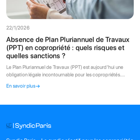
22/1/2026
Absence de Plan Pluriannuel de Travaux
(PPT) en copropriété : quels risques et
quelles sanctions ?
Le Plan Pluriannuel de Travaux (PPT) est aujourd’hui une
obligation légale incontournable pour les copropriétés.
Pourtant, de nombreux syndicats de copropriétaires tardent
En savoir plus
encore à le mettre en place, sans mesurer les conséquences.
Refus d’aides financières, risques assurantiels, responsabilité
juridique du syndic et explosion des coûts de travaux :
l’absence de PPT peut avoir des effets lourds et durables.
Dans cet article, découvrez pourquoi le PPT est essentiel,
quels sont les risques en cas de non-conformité et comment
sécuriser efficacement la gestion de votre copropriété.