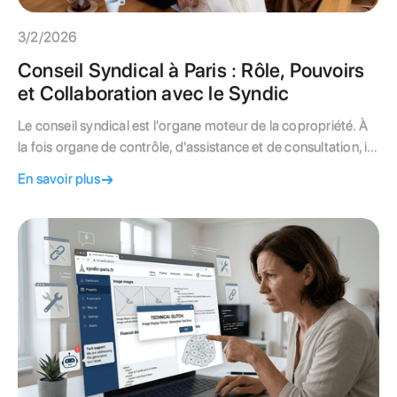
3/2/2026
Conseil Syndical à Paris : Rôle, Pouvoirs
et Collaboration avec le Syndic
Le conseil syndical est l'organe moteur de la copropriété. À
la fois organe de contrôle, d'assistance et de consultation, il
assure la liaison indispensable entre les copropriétaires et
En savoir plus
leur gestionnaire. Depuis la loi ELAN, son pouvoir a été
renforcé, permettant notamment une délégation de décision
pour plus de réactivité dans la gestion quotidienne. Que ce
soit pour valider un budget ou superviser des travaux, un
conseil syndical actif est le garant d'une copropriété
parisienne saine et bien gérée.