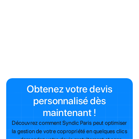
(surcoût 15 %)
Toiture-terrasse végétalisée : +120 000 € (surcout 20
%)
Délais administratifs allongés : +2 mois = +50 000 € de
frais généraux
Surcoût total : +353 000 € (29 % de hausse)
Obtenez votre devis
personnalisé dès
maintenant !
Découvrez comment Syndic Paris peut optimiser
la gestion de votre copropriété en quelques clics