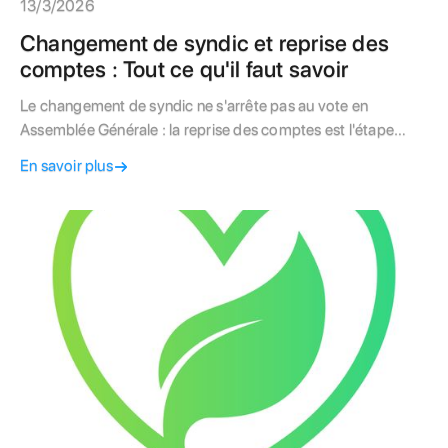
13/3/2026
Changement de syndic et reprise des
comptes : Tout ce qu'il faut savoir
Le changement de syndic ne s'arrête pas au vote en
Assemblée Générale : la reprise des comptes est l'étape
technique la plus délicate. Entre le transfert de trésorerie
En savoir plus
sous 15 jours et l'apurement définitif sous 3 mois, la loi 1965
encadre strictement la passation. Découvrez comment
sécuriser les fonds de votre copropriété, vérifier l'état des
impayés et assurer une transition comptable transparente
pour éviter tout blocage financier.