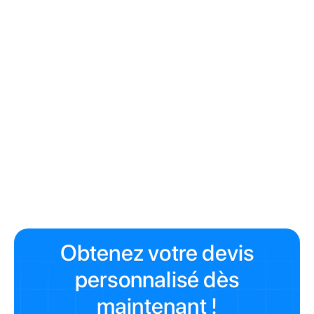
spacieux. Réduisez les meubles et les objets personnels.
Soignez l'entrée :
C'est la première impression.
Peinture fraîche, miroir, plante verte.
Montrez la qualité de la copropriété :
Parties
communes propres et bien entretenues rehaussent la
perception globale.
Vous cherchez un syndic professionnel à Paris pour
améliorer la gestion et la valorisation de votre
copropriété ?
Contactez Syndic Paris
pour un devis gratuit
et découvrez comment un management transparent peut
augmenter la valeur de votre patrimoine immobilier.
Obtenez votre devis
personnalisé dès
maintenant !