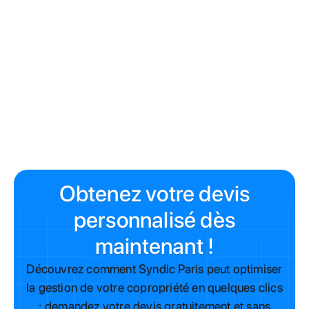
Entretien/Nettoyage simple :
Majorité simple de
l'
Article 24
(majorité des présents et représentés).
Travaux avec amélioration (Isolation) ou injonction :
Majorité absolue de l'
Article 25
.
syndic
Obtenez votre devis
personnalisé dès
maintenant !
Découvrez comment Syndic Paris peut optimiser
la gestion de votre copropriété en quelques clics
: demandez votre devis gratuitement et sans