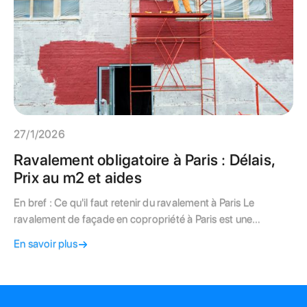
27/1/2026
Ravalement obligatoire à Paris : Délais,
Prix au m2 et aides
En bref : Ce qu'il faut retenir du ravalement à Paris Le
ravalement de façade en copropriété à Paris est une
intervention majeure, souvent obligatoire tous les 10 ans
En savoir plus
selon le Code de la construction. Ce projet collectif vise à :
Préserver le bâti : Traiter les pathologies (fissures, humidité)
propres aux matériaux parisiens (Pierre de Taille, brique).
Valoriser le patrimoine : Augmenter la valeur de revente des