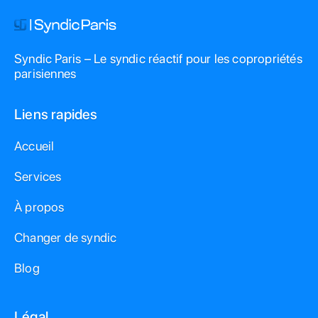
appartements. Améliorer l'isolation : Réduire les charges de
chauffage via une isolation thermique (ITE). Le processus
est piloté par le syndic, voté en Assemblée Générale, et peut
Syndic Paris – Le syndic réactif pour les copropriétés
bénéficier d'aides comme MaPrimeRénov’ Copropriété.
parisiennes
Liens rapides
Accueil
Services
À propos
Changer de syndic
Blog
Légal