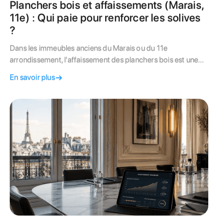
Planchers bois et affaissements (Marais,
11e) : Qui paie pour renforcer les solives
?
Dans les immeubles anciens du Marais ou du 11e
arrondissement, l'affaissement des planchers bois est une
problématique fréquente et anxiogène. Mais saviez-vous
En savoir plus
que la structure porteuse (solives et poutres) est presque
toujours considérée comme une partie commune ? Cet
article expert décrypte la frontière entre travaux privatifs et
charges de copropriété. Apprenez à identifier les causes
(vétusté, surcharge ou travaux illégaux) et découvrez la
marche à suivre pour sécuriser votre bâti tout en protégeant
vos intérêts financiers. Un must-read pour tout propriétaire
de parquet "qui penche" à Paris.