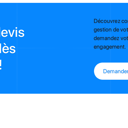
Découvrez com
evis
gestion de vot
demandez votr
dès
engagement.
!
Demander 