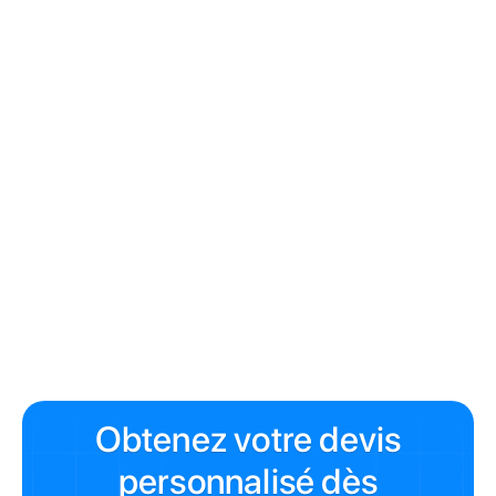
tarifs syndic
Paris
Vous cherchez un syndic professionnel à Paris
capable de gérer votre copropriété par une approche
data-driven ?
Contactez Syndic Paris
pour un devis
gratuit et découvrez comment nous optimisons les
charges de nos copropriétés.
Obtenez votre devis
personnalisé dès